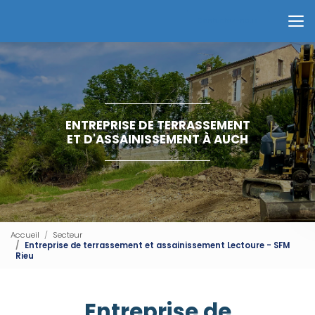
Aller
au
Contactez-nous
contenu
principal
ENTREPRISE DE TERRASSEMENT
ET D'ASSAINISSEMENT À AUCH
Accueil
Secteur
Entreprise de terrassement et assainissement Lectoure - SFM
Rieu
Entreprise de