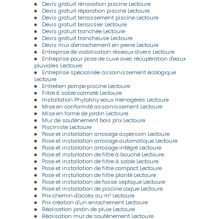
Devis gratuit rénovation piscine Lectoure
Devis gratuit réparation piscine Lectoure
Devis gratuit terrassement piscine Lectoure
Devis gratuit terrassier Lectoure
Devis gratuit tranchée Lectoure
Devis gratuit trancheuse Lectoure
Devis mur d'enrochement en pierre Lectoure
Entreprise de viabilisation réseaux divers Lectoure
Entreprise pour pose de cuve avec récupération d'eaux
pluviales Lectoure
Entreprise spécialisée assainissement écologique
Lectoure
Entretien pompe piscine Lectoure
Filtre à sable colmaté Lectoure
Installation Phytotiny eaux ménagères Lectoure
Mise en conformité assainissement Lectoure
Mise en forme de jardin Lectoure
Mur de soutènement bois prix Lectoure
Pisciniste Lectoure
Pose et installation arrosage aspersion Lectoure
Pose et installation arrosage automatique Lectoure
Pose et installation arrosage intégré Lectoure
Pose et installation de filtre à bouché Lectoure
Pose et installation de filtre à sable Lectoure
Pose et installation de filtre compact Lectoure
Pose et installation de filtre planté Lectoure
Pose et installation de fosse septique Lectoure
Pose et installation de piscine coque Lectoure
Prix chemin d'accès au m² Lectoure
Prix création d'un enrochement Lectoure
Réalisation jardin de pluie Lectoure
Réalisation mur de soutènement Lectoure