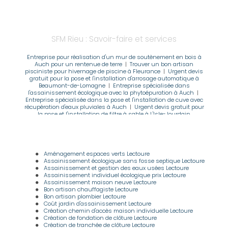
SFM Rieu : Savoir-faire et services
Entreprise pour réalisation d'un mur de soutènement en bois à
Auch pour un rentenue de terre
|
Trouver un bon artisan
pisciniste pour hivernage de piscine à Fleurance
|
Urgent devis
gratuit pour la pose et l'installation d'arrosage automatique à
Beaumont-de-Lomagne
|
Entreprise spécialisée dans
l'assainissement écologique avec la phytoépuration à Auch
|
Entreprise spécialisée dans la pose et l'installation de cuve avec
récupération d'eaux pluviales à Auch
|
Urgent devis gratuit pour
la pose et l'installation de filtre à sable à L'Isle-Jourdain
Aménagement espaces verts Lectoure
Assainissement écologique sans fosse septique Lectoure
Assainissement et gestion des eaux usées Lectoure
Assainissement individuel écologique prix Lectoure
Assainissement maison neuve Lectoure
Bon artisan chauffagiste Lectoure
Bon artisan plombier Lectoure
Coût jardin d'assainissement Lectoure
Création chemin d'accès maison individuelle Lectoure
Création de fondation de clôture Lectoure
Création de tranchée de clôture Lectoure