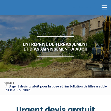
Aller
au
Contactez-nous
contenu
principal
ENTREPRISE DE TERRASSEMENT
ET D'ASSAINISSEMENT À AUCH
Accueil
Urgent devis gratuit pour la pose et l'installation de filtre à sable
à L'Isle-Jourdain
Urgent devis gratuit