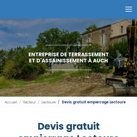
Aller
au
Contactez-nous
contenu
principal
ENTREPRISE DE TERRASSEMENT
ET D'ASSAINISSEMENT À AUCH
Accueil
Secteur
Lectoure
Devis gratuit empierrage Lectoure
Devis gratuit