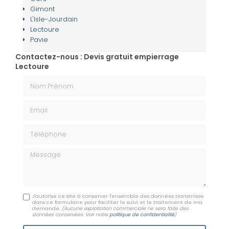
Gimont
L'Isle-Jourdain
Lectoure
Pavie
Contactez-nous : Devis gratuit empierrage
Lectoure
Nom Prénom
Email
Téléphone
Message
J'autorise ce site à conserver l'ensemble des données transmises
dans ce formulaire pour faciliter le suivi et le traitement de ma
demande.
(Aucune exploitation commerciale ne sera faite des
données conservées. Voir notre
politique de confidentialité
)