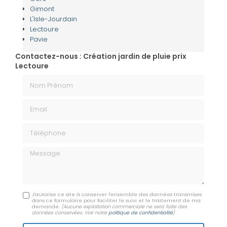
Gimont
L'Isle-Jourdain
Lectoure
Pavie
Contactez-nous : Création jardin de pluie prix
Lectoure
Nom Prénom
Email
Téléphone
Message
J'autorise ce site à conserver l'ensemble des données transmises
dans ce formulaire pour faciliter le suivi et le traitement de ma
demande.
(Aucune exploitation commerciale ne sera faite des
données conservées. Voir notre
politique de confidentialité
)