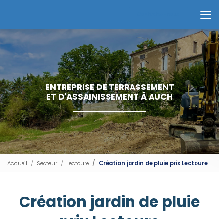
Aller
au
Contactez-nous
contenu
principal
ENTREPRISE DE TERRASSEMENT
ET D'ASSAINISSEMENT À AUCH
Accueil
Secteur
Lectoure
Création jardin de pluie prix Lectoure
Création jardin de pluie