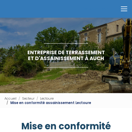
Aller
au
Contactez-nous
contenu
principal
ENTREPRISE DE TERRASSEMENT
ET D'ASSAINISSEMENT À AUCH
Accueil
Secteur
Lectoure
Mise en conformité assainissement Lectoure
Mise en conformité