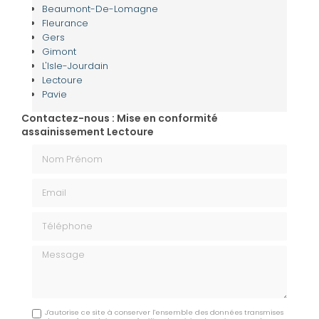
Beaumont-De-Lomagne
Fleurance
Gers
Gimont
L'Isle-Jourdain
Lectoure
Pavie
Contactez-nous : Mise en conformité
assainissement Lectoure
Nom Prénom
Email
Téléphone
Message
J'autorise ce site à conserver l'ensemble des données transmises