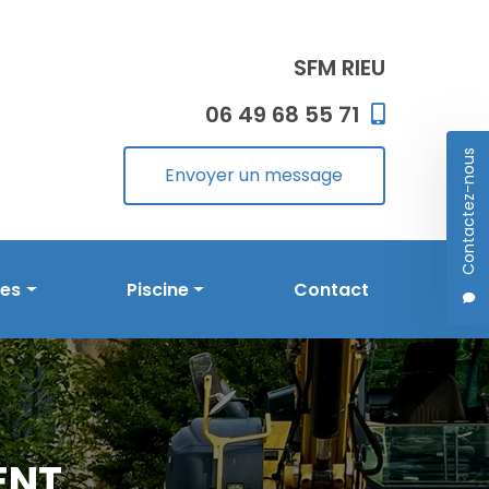
SFM RIEU
06 49 68 55 71
Contactez-nous
Envoyer un message
les
Piscine
Contact
Prestations en piscine
Réalisations
ENT