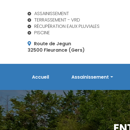
Aller
au
ASSAINISSEMENT
contenu
TERRASSEMENT - VRD
principal
RÉCUPÉRATION EAUX PLUVIALES
PISCINE
Route de Jegun
32500 Fleurance (Gers)
Navigation principale
Accueil
Assainissement
Prestations en assainis
Phytoépuration Aquatiri
Réalisations
EN