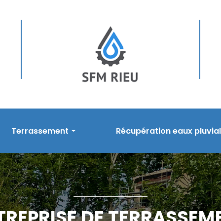
Terrassement
Récupération eaux pluvia
sement
Prestations en terrassement
Nos prestations
s
Réalisations
Réalisations
TREPRISE DE TERRASSEM