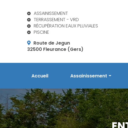
Aller
au
ASSAINISSEMENT
contenu
TERRASSEMENT - VRD
principal
RÉCUPÉRATION EAUX PLUVIALES
PISCINE
Route de Jegun
32500 Fleurance (Gers)
Navigation principale
Accueil
Assainissement
Prestations en assainis
Phytoépuration Aquatiri
Réalisations
EN