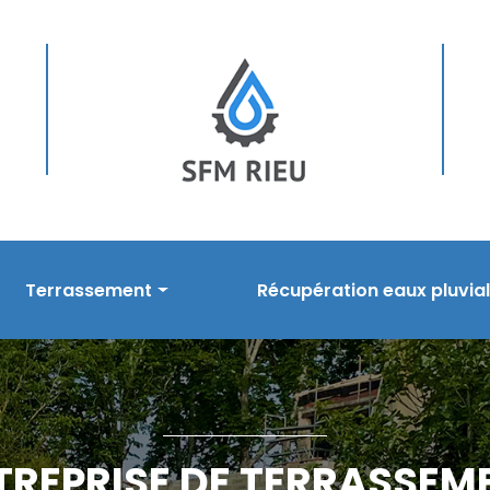
Terrassement
Récupération eaux pluvia
sement
Prestations en terrassement
Nos prestations
s
Réalisations
Réalisations
TREPRISE DE TERRASSEM