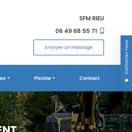
SFM RIEU
06 49 68 55 71
Contactez-nous
Envoyer un message
les
Piscine
Contact
Prestations en piscine
Réalisations
ENT