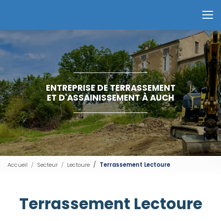
Aller
au
Contactez-nous
contenu
principal
ENTREPRISE DE TERRASSEMENT
ET D'ASSAINISSEMENT À AUCH
Accueil
Secteur
Lectoure
Terrassement Lectoure
Terrassement Lectoure