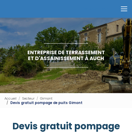
Aller
au
Contactez-nous
contenu
principal
ENTREPRISE DE TERRASSEMENT
ET D'ASSAINISSEMENT À AUCH
Accueil
Secteur
Gimont
Devis gratuit pompage de puits Gimont
Devis gratuit pompage