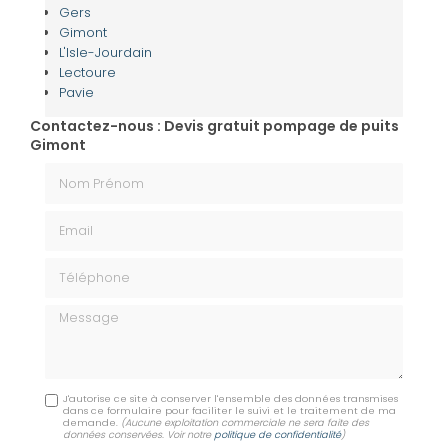
Gers
Gimont
L'Isle-Jourdain
Lectoure
Pavie
Contactez-nous : Devis gratuit pompage de puits
Gimont
Nom Prénom
Email
Téléphone
Message
J'autorise ce site à conserver l'ensemble des données transmises
dans ce formulaire pour faciliter le suivi et le traitement de ma
demande.
(Aucune exploitation commerciale ne sera faite des
données conservées. Voir notre
politique de confidentialité
)