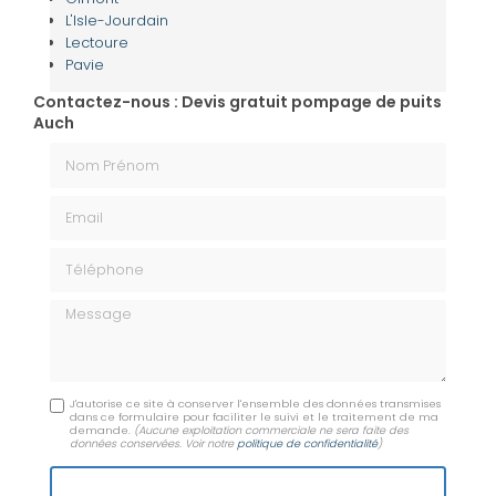
L'Isle-Jourdain
Lectoure
Pavie
Contactez-nous : Devis gratuit pompage de puits
Auch
Nom Prénom
Email
Téléphone
Message
J'autorise ce site à conserver l'ensemble des données transmises
dans ce formulaire pour faciliter le suivi et le traitement de ma
demande.
(Aucune exploitation commerciale ne sera faite des
données conservées. Voir notre
politique de confidentialité
)