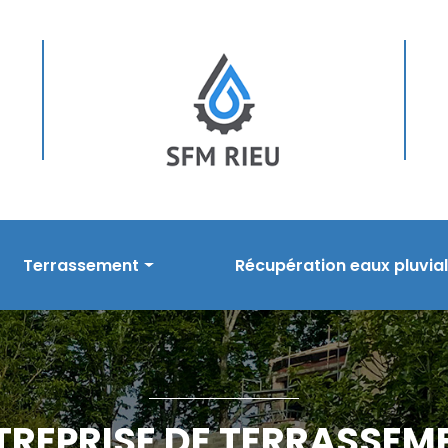
Terrassement
Récupération eaux pluvia
sement
Prestations en terrassement
Nos prestations
s
Réalisations
Réalisations
TREPRISE DE TERRASSEM