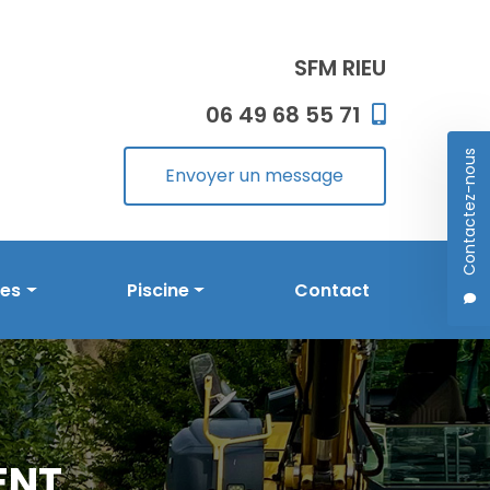
SFM RIEU
06 49 68 55 71
Contactez-nous
Envoyer un message
les
Piscine
Contact
Prestations en piscine
Réalisations
ENT