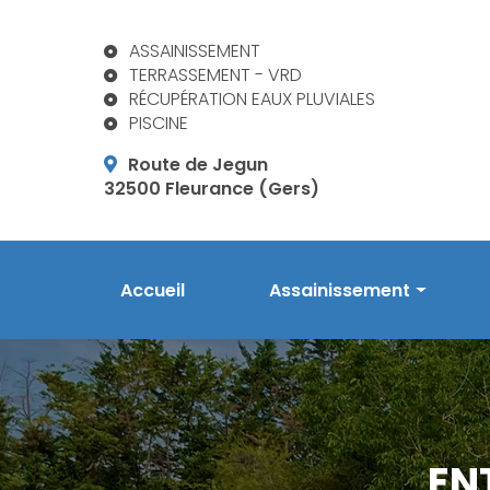
Aller
au
ASSAINISSEMENT
contenu
TERRASSEMENT - VRD
principal
RÉCUPÉRATION EAUX PLUVIALES
PISCINE
Route de Jegun
32500 Fleurance (Gers)
Navigation principale
Accueil
Assainissement
Prestations en assainis
Phytoépuration Aquatiri
Réalisations
EN