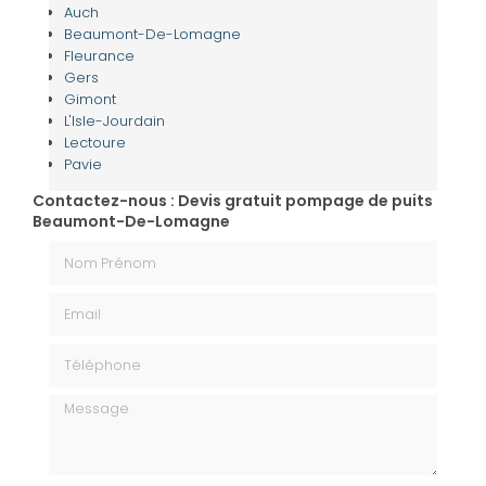
Auch
Beaumont-De-Lomagne
Fleurance
Gers
Gimont
L'Isle-Jourdain
Lectoure
Pavie
Contactez-nous : Devis gratuit pompage de puits
Beaumont-De-Lomagne
Nom Prénom
Email
Téléphone
Message