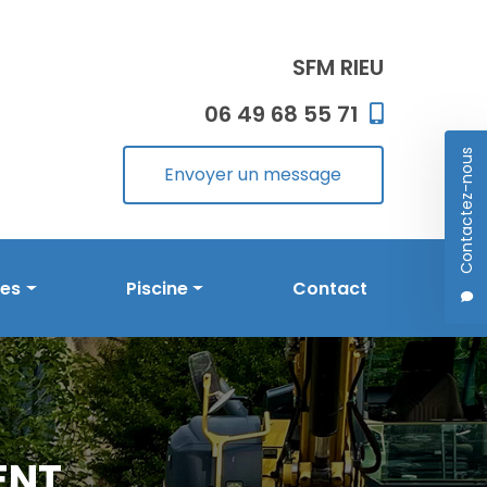
SFM RIEU
06 49 68 55 71
Contactez-nous
Envoyer un message
les
Piscine
Contact
Prestations en piscine
Réalisations
ENT