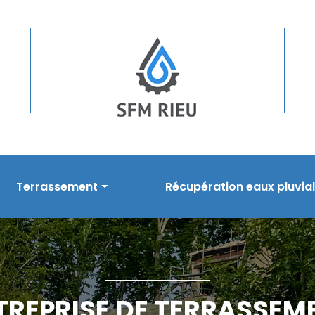
Terrassement
Récupération eaux pluvia
sement
Prestations en terrassement
Nos prestations
s
Réalisations
Réalisations
TREPRISE DE TERRASSEM