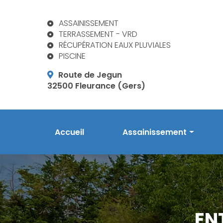
Aller
au
ASSAINISSEMENT
contenu
TERRASSEMENT - VRD
principal
RÉCUPÉRATION EAUX PLUVIALES
PISCINE
Route de Jegun
32500 Fleurance (Gers)
Navigation principale
Accueil
Assainissement
Prestations en assainis
Phytoépuration Aquatiri
Réalisations
EN