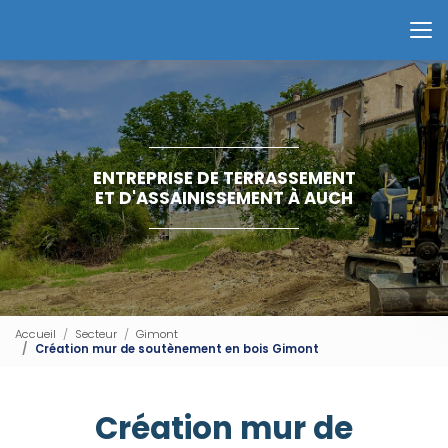
Aller
au
Contactez-nous
contenu
principal
ENTREPRISE DE TERRASSEMENT
ET D'ASSAINISSEMENT À AUCH
Accueil
Secteur
Gimont
Création mur de soutènement en bois Gimont
Création mur de