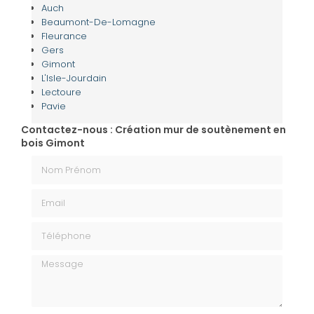
Auch
Beaumont-De-Lomagne
Fleurance
Gers
Gimont
L'Isle-Jourdain
Lectoure
Pavie
Contactez-nous : Création mur de soutènement en
bois Gimont
Nom Prénom
Email
Téléphone
Message