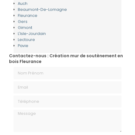
Auch
Beaumont-De-Lomagne
Fleurance
Gers
Gimont
L'Isle-Jourdain
Lectoure
Pavie
Contactez-nous : Création mur de soutènement en
bois Fleurance
Nom Prénom
Email
Téléphone
Message