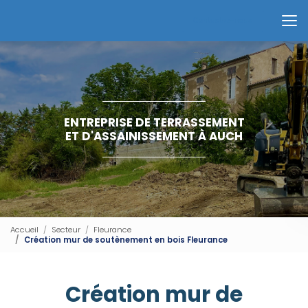
Aller
au
Contactez-nous
contenu
principal
ENTREPRISE DE TERRASSEMENT
ET D'ASSAINISSEMENT À AUCH
Accueil
Secteur
Fleurance
Création mur de soutènement en bois Fleurance
Création mur de