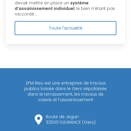
devait mettre en place un
système
d’assainissement individuel
, le bien n’étant pas
raccordé…
Toute l'actualité
SFM RIeu est une entreprise de travaux
publics basée dans le Gers sépcilaisée
dans le terrassement, les travaux de
voierie et l’assainissement
Route de Jegun
32500 FLEURANCE (Gers)