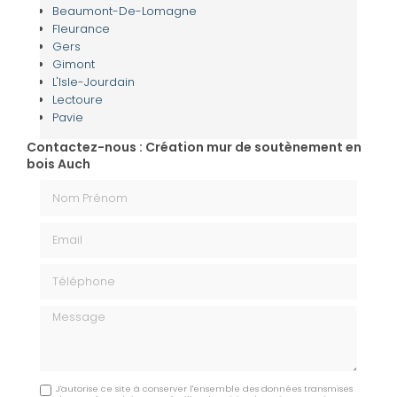
Beaumont-De-Lomagne
Fleurance
Gers
Gimont
L'Isle-Jourdain
Lectoure
Pavie
Contactez-nous : Création mur de soutènement en
bois Auch
Nom Prénom
Email
Téléphone
Message
J'autorise ce site à conserver l'ensemble des données transmises