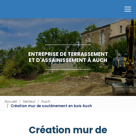
Aller
au
Contactez-nous
contenu
principal
ENTREPRISE DE TERRASSEMENT
ET D'ASSAINISSEMENT À AUCH
Accueil
Secteur
Auch
Création mur de soutènement en bois Auch
Création mur de