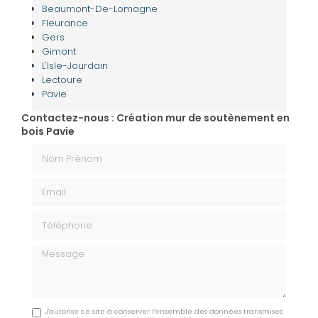
Beaumont-De-Lomagne
Fleurance
Gers
Gimont
L'Isle-Jourdain
Lectoure
Pavie
Contactez-nous : Création mur de soutènement en
bois Pavie
Nom Prénom
Email
Téléphone
Message
J'autorise ce site à conserver l'ensemble des données transmises