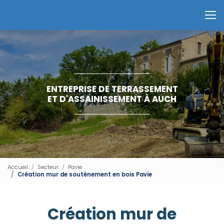
Aller
au
Contactez-nous
contenu
principal
ENTREPRISE DE TERRASSEMENT
ET D'ASSAINISSEMENT À AUCH
Accueil
Secteur
Pavie
Création mur de soutènement en bois Pavie
Création mur de