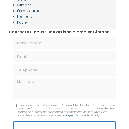
Gimont
L'Isle-Jourdain
Lectoure
Pavie
Contactez-nous : Bon artisan plombier Gimont
Nom Prénom
Email
Téléphone
Message
J'autorise ce site à conserver l'ensemble des données transmises
dans ce formulaire pour faciliter le suivi et le traitement de ma
demande.
(Aucune exploitation commerciale ne sera faite des
données conservées. Voir notre
politique de confidentialité
)