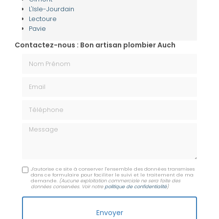
L'Isle-Jourdain
Lectoure
Pavie
Contactez-nous : Bon artisan plombier Auch
Nom Prénom
Email
Téléphone
Message
J'autorise ce site à conserver l'ensemble des données transmises
dans ce formulaire pour faciliter le suivi et le traitement de ma
demande.
(Aucune exploitation commerciale ne sera faite des
données conservées. Voir notre
politique de confidentialité
)