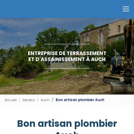
Aller
au
Contactez-nous
contenu
principal
ENTREPRISE DE TERRASSEMENT
ET D'ASSAINISSEMENT À AUCH
Accueil
Secteur
Auch
Bon artisan plombier Auch
Bon artisan plombier