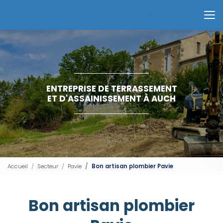
Aller
au
Contactez-nous
contenu
principal
ENTREPRISE DE TERRASSEMENT
ET D'ASSAINISSEMENT À AUCH
Accueil
Secteur
Pavie
Bon artisan plombier Pavie
Bon artisan plombier