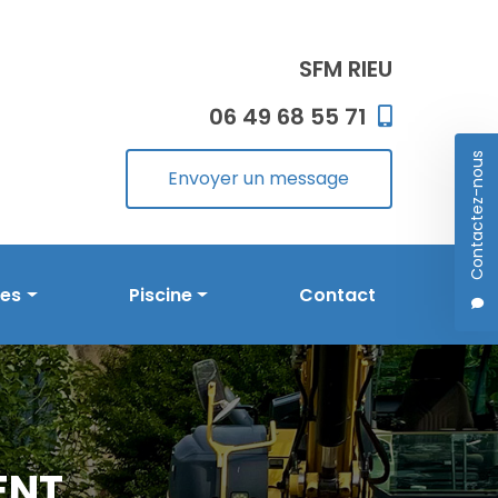
SFM RIEU
06 49 68 55 71
Contactez-nous
Envoyer un message
les
Piscine
Contact
Prestations en piscine
Réalisations
ENT