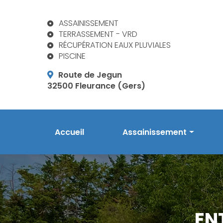
Aller
au
ASSAINISSEMENT
contenu
TERRASSEMENT - VRD
principal
RÉCUPÉRATION EAUX PLUVIALES
PISCINE
Route de Jegun
32500 Fleurance (Gers)
Navigation principale
Accueil
Assainissement
Prestations en assainis
Phytoépuration Aquatiri
Réalisations
EN