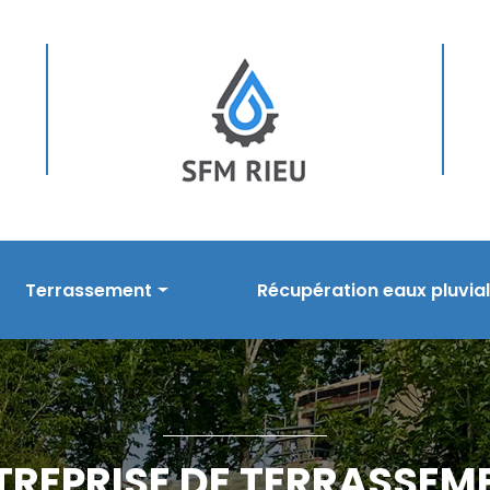
Terrassement
Récupération eaux pluvia
sement
Prestations en terrassement
Nos prestations
s
Réalisations
Réalisations
TREPRISE DE TERRASSEM