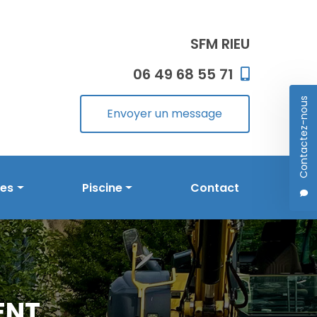
SFM RIEU
06 49 68 55 71
Contactez-nous
Envoyer un message
les
Piscine
Contact
Prestations en piscine
Réalisations
ENT