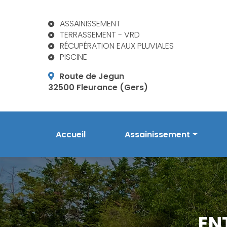
Aller
au
ASSAINISSEMENT
contenu
TERRASSEMENT - VRD
principal
RÉCUPÉRATION EAUX PLUVIALES
PISCINE
Route de Jegun
32500 Fleurance (Gers)
Navigation principale
Accueil
Assainissement
Prestations en assainis
Phytoépuration Aquatiri
Réalisations
EN