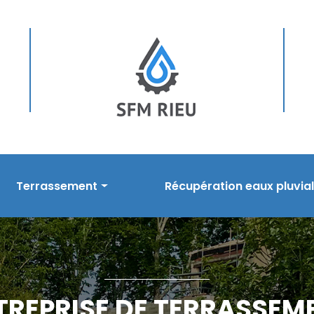
Terrassement
Récupération eaux pluvia
sement
Prestations en terrassement
Nos prestations
s
Réalisations
Réalisations
TREPRISE DE TERRASSEM