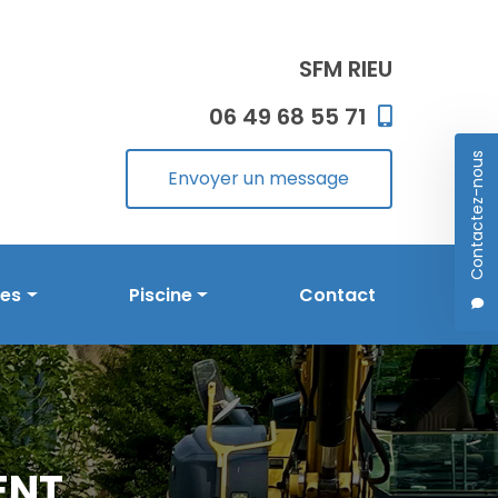
SFM RIEU
06 49 68 55 71
Contactez-nous
Envoyer un message
les
Piscine
Contact
Prestations en piscine
Réalisations
ENT