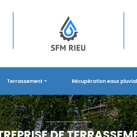
Terrassement
Récupération eaux pluvia
sement
Prestations en terrassement
Nos prestations
s
Réalisations
Réalisations
TREPRISE DE TERRASSEM