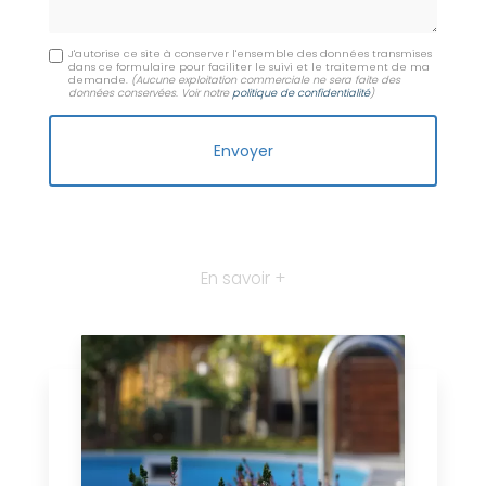
J'autorise ce site à conserver l'ensemble des données transmises
dans ce formulaire pour faciliter le suivi et le traitement de ma
demande.
(Aucune exploitation commerciale ne sera faite des
données conservées. Voir notre
politique de confidentialité
)
En savoir +