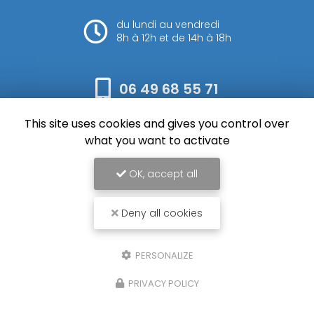
du lundi au vendredi
8h à 12h et de 14h à 18h
06 49 68 55 71
This site uses cookies and gives you control over
Envoyez votre message
what you want to activate
OK, accept all
Deny all cookies
SFM Rieu, Entreprise de terrassement et assainissement à Auch
Mentions légales
-
Plan du site
-
Liens utiles
-
Cookies
PERSONALIZE
Création et référencement de site Internet
PRIVACY POLICY
Demande de Devis
Secteur
-
En savoir +
SFM Rieu
Sitemap