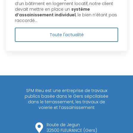
d’un bâtiment en logement locatif, notre client
devait mettre en place un
système
d’assainissement individuel
, le bien n’étant pas
raccordé…
Toute l'actualité
SFM RIeu est une entreprise de travaux
publics basée dans le Gers sépcilaisée
dans le terrassement, les travaux de
voierie et l’assainissement
Route de Jegun
32500 FLEURANCE (Gers)