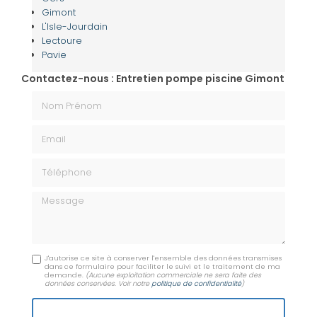
Gimont
L'Isle-Jourdain
Lectoure
Pavie
Contactez-nous : Entretien pompe piscine Gimont
Nom Prénom
Email
Téléphone
Message
J'autorise ce site à conserver l'ensemble des données transmises
dans ce formulaire pour faciliter le suivi et le traitement de ma
demande.
(Aucune exploitation commerciale ne sera faite des
données conservées. Voir notre
politique de confidentialité
)