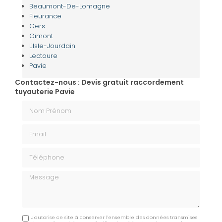
Beaumont-De-Lomagne
Fleurance
Gers
Gimont
L'Isle-Jourdain
Lectoure
Pavie
Contactez-nous : Devis gratuit raccordement
tuyauterie Pavie
Nom Prénom
Email
Téléphone
Message
J'autorise ce site à conserver l'ensemble des données transmises