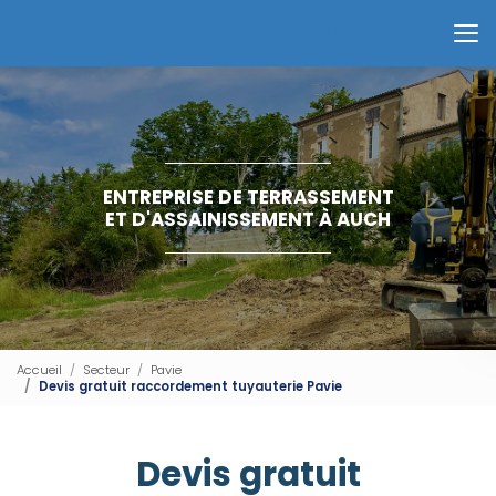
Aller
au
Contactez-nous
contenu
principal
ENTREPRISE DE TERRASSEMENT
ET D'ASSAINISSEMENT À AUCH
Accueil
Secteur
Pavie
Devis gratuit raccordement tuyauterie Pavie
Devis gratuit