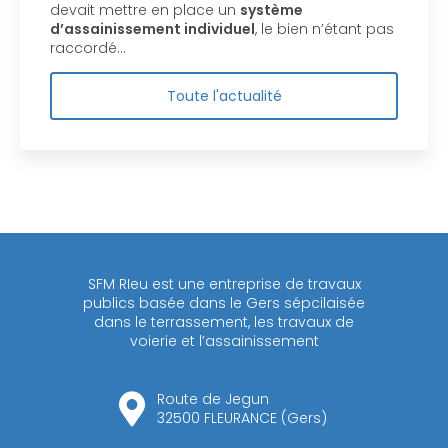
devait mettre en place un
système
d’assainissement individuel
, le bien n’étant pas
raccordé…
Toute l'actualité
SFM RIeu est une entreprise de travaux
publics basée dans le Gers sépcilaisée
dans le terrassement, les travaux de
voierie et l’assainissement
Route de Jegun
32500 FLEURANCE (Gers)