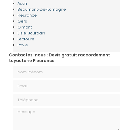
Auch
Beaumont-De-Lomagne
Fleurance
Gers
Gimont
L'Isle-Jourdain
Lectoure
Pavie
Contactez-nous : Devis gratuit raccordement
tuyauterie Fleurance
Nom Prénom
Email
Téléphone
Message