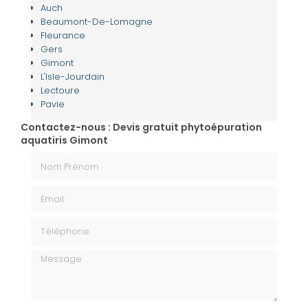
Auch
Beaumont-De-Lomagne
Fleurance
Gers
Gimont
L'Isle-Jourdain
Lectoure
Pavie
Contactez-nous : Devis gratuit phytoépuration
aquatiris Gimont
Nom Prénom
Email
Téléphone
Message