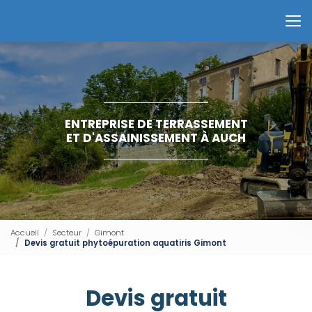
Aller
au
Contactez-nous
contenu
principal
ENTREPRISE DE TERRASSEMENT
ET D'ASSAINISSEMENT À AUCH
Accueil
Secteur
Gimont
Devis gratuit phytoépuration aquatiris Gimont
Devis gratuit