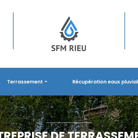
Terrassement
Récupération eaux pluvia
sement
Prestations en terrassement
Nos prestations
s
Réalisations
Réalisations
TREPRISE DE TERRASSEM