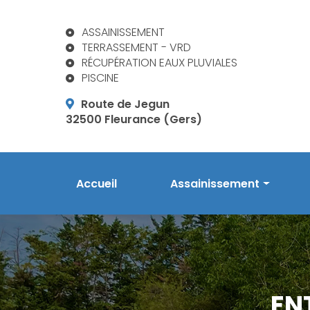
Aller
au
ASSAINISSEMENT
contenu
TERRASSEMENT - VRD
principal
RÉCUPÉRATION EAUX PLUVIALES
PISCINE
Route de Jegun
32500 Fleurance (Gers)
Navigation principale
Accueil
Assainissement
Prestations en assainis
Phytoépuration Aquatiri
Réalisations
EN