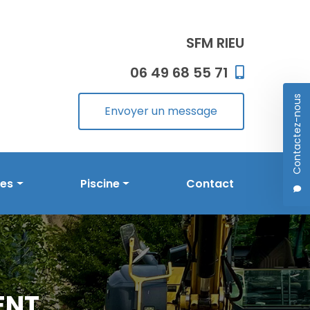
SFM RIEU
06 49 68 55 71
Contactez-nous
Envoyer un message
les
Piscine
Contact
Prestations en piscine
Réalisations
ENT