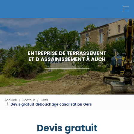
Aller
au
Contactez-nous
contenu
principal
ENTREPRISE DE TERRASSEMENT
ET D'ASSAINISSEMENT À AUCH
Accueil
Secteur
Gers
Devis gratuit débouchage canalisation Gers
Devis gratuit