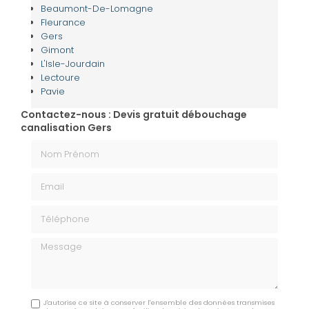
Beaumont-De-Lomagne
Fleurance
Gers
Gimont
L'Isle-Jourdain
Lectoure
Pavie
Contactez-nous : Devis gratuit débouchage
canalisation Gers
Nom Prénom
Email
Téléphone
Message
J'autorise ce site à conserver l'ensemble des données transmises