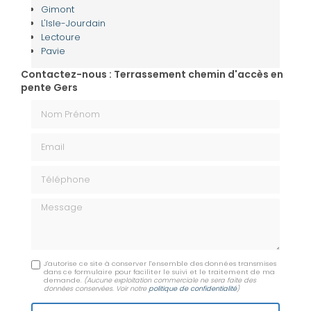
Gimont
L'Isle-Jourdain
Lectoure
Pavie
Contactez-nous : Terrassement chemin d'accès en
pente Gers
Nom Prénom
Email
Téléphone
Message
J'autorise ce site à conserver l'ensemble des données transmises
dans ce formulaire pour faciliter le suivi et le traitement de ma
demande.
(Aucune exploitation commerciale ne sera faite des
données conservées. Voir notre
politique de confidentialité
)