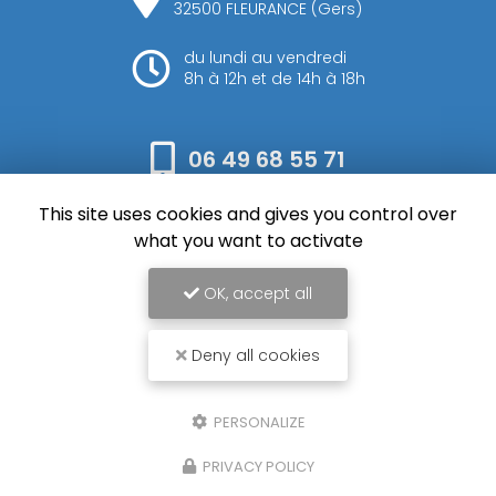
32500 FLEURANCE (Gers)
du lundi au vendredi
8h à 12h et de 14h à 18h
06 49 68 55 71
This site uses cookies and gives you control over
Envoyez votre message
what you want to activate
OK, accept all
Deny all cookies
SFM Rieu, Entreprise de terrassement et assainissement à Auch
Mentions légales
-
Plan du site
-
Liens utiles
-
Cookies
PERSONALIZE
Création et référencement de site Internet
PRIVACY POLICY
Demande de Devis
Secteur
-
En savoir +