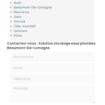
Auch
Beaumont-De-Lomagne
Fleurance
Gers
Gimont
L'Isle-Jourdain
Lectoure
Pavie
Contactez-nous : Solution stockage eaux pluviales
Beaumont-De-Lomagne
Nom Prénom
Email
Téléphone
Message