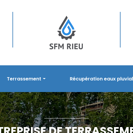
Terrassement
Récupération eaux pluvia
sement
Prestations en terrassement
Nos prestations
s
Réalisations
Réalisations
TREPRISE DE TERRASSEM