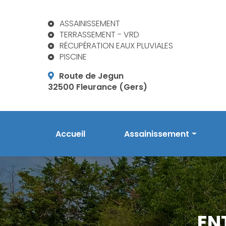
Aller
au
ASSAINISSEMENT
contenu
TERRASSEMENT - VRD
principal
RÉCUPÉRATION EAUX PLUVIALES
PISCINE
Route de Jegun
32500 Fleurance (Gers)
Navigation principale
Accueil
Assainissement
Prestations en assainis
Phytoépuration Aquatiri
Réalisations
EN