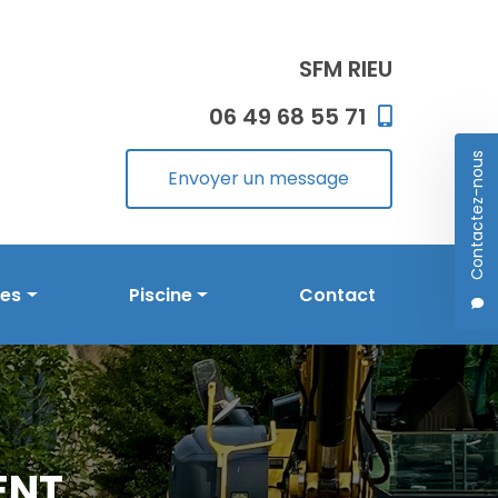
SFM RIEU
06 49 68 55 71
Contactez-nous
Envoyer un message
les
Piscine
Contact
Prestations en piscine
Réalisations
ENT