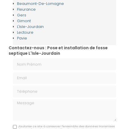
Beaumont-De-Lomagne
Fleurance
Gers
Gimont
L'Isle-Jourdain
Lectoure
Pavie
Contactez-nous : Pose et installation de fosse
septique L'Isle-Jourdain
Nom Prénom
Email
Téléphone
Message
J'autorise ce site à conserver l'ensemble des données transmises