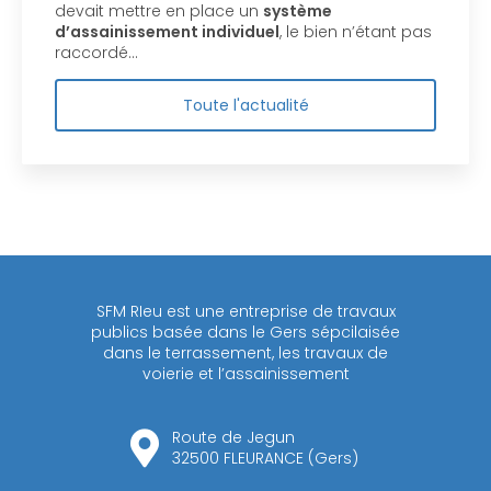
devait mettre en place un
système
d’assainissement individuel
, le bien n’étant pas
raccordé…
Toute l'actualité
SFM RIeu est une entreprise de travaux
publics basée dans le Gers sépcilaisée
dans le terrassement, les travaux de
voierie et l’assainissement
Route de Jegun
32500 FLEURANCE (Gers)