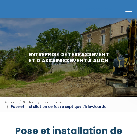
Aller
au
Contactez-nous
contenu
principal
ENTREPRISE DE TERRASSEMENT
ET D'ASSAINISSEMENT À AUCH
Accueil
Secteur
L'Isle-Jourdain
Pose et installation de fosse septique L'Isle-Jourdain
Pose et installation de