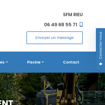
SFM RIEU
06 49 68 55 71
Contactez-nous
Envoyer un message
les
Piscine
Contact
Prestations en piscine
Réalisations
ENT