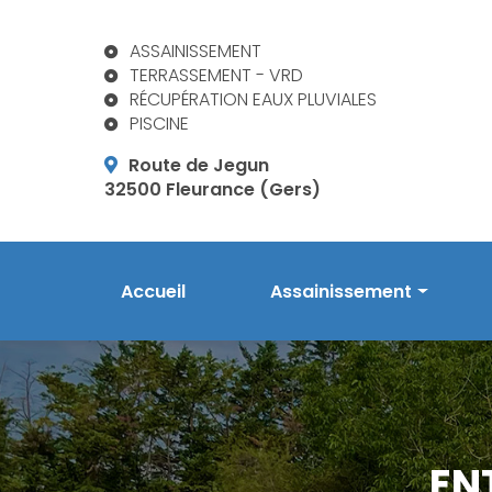
Aller
au
ASSAINISSEMENT
contenu
TERRASSEMENT - VRD
principal
RÉCUPÉRATION EAUX PLUVIALES
PISCINE
Route de Jegun
32500 Fleurance (Gers)
Navigation principale
Accueil
Assainissement
Prestations en assainis
Phytoépuration Aquatiri
Réalisations
EN