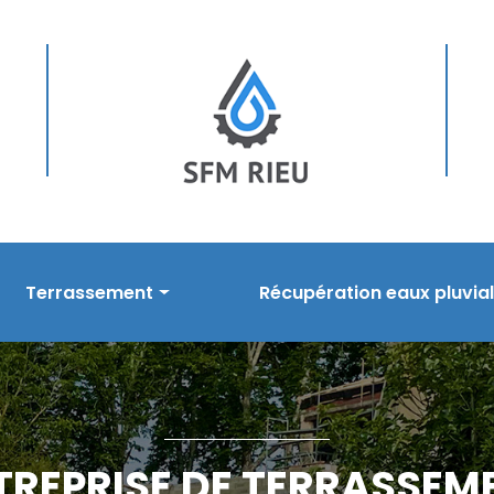
Terrassement
Récupération eaux pluvia
sement
Prestations en terrassement
Nos prestations
s
Réalisations
Réalisations
TREPRISE DE TERRASSEM