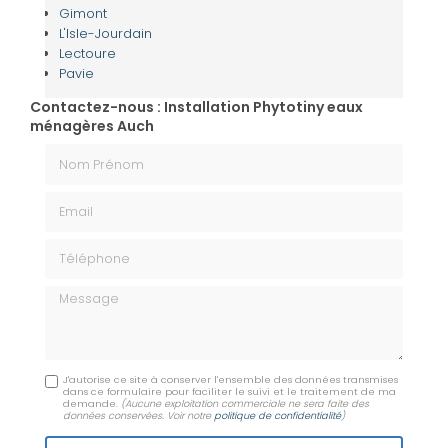
Gimont
L'Isle-Jourdain
Lectoure
Pavie
Contactez-nous : Installation Phytotiny eaux
ménagères Auch
Nom Prénom
Email
Téléphone
Message
J'autorise ce site à conserver l'ensemble des données transmises
dans ce formulaire pour faciliter le suivi et le traitement de ma
demande.
(Aucune exploitation commerciale ne sera faite des
données conservées. Voir notre
politique de confidentialité
)