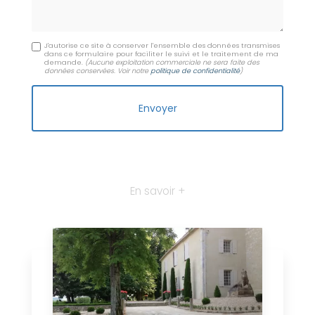
J'autorise ce site à conserver l'ensemble des données transmises
dans ce formulaire pour faciliter le suivi et le traitement de ma
demande.
(Aucune exploitation commerciale ne sera faite des
données conservées. Voir notre
politique de confidentialité
)
En savoir +