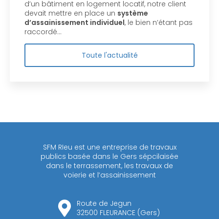
d’un bâtiment en logement locatif, notre client
devait mettre en place un
système
d’assainissement individuel
, le bien n’étant pas
raccordé…
Toute l'actualité
SFM RIeu est une entreprise de travaux
publics basée dans le Gers sépcilaisée
dans le terrassement, les travaux de
voierie et l’assainissement
Route de Jegun
32500 FLEURANCE (Gers)