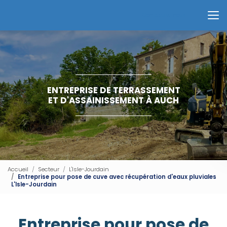
Aller
au
Contactez-nous
contenu
principal
ENTREPRISE DE TERRASSEMENT
ET D'ASSAINISSEMENT À AUCH
Accueil
Secteur
L'Isle-Jourdain
Entreprise pour pose de cuve avec récupération d'eaux pluviales
L'Isle-Jourdain
Entreprise pour pose de