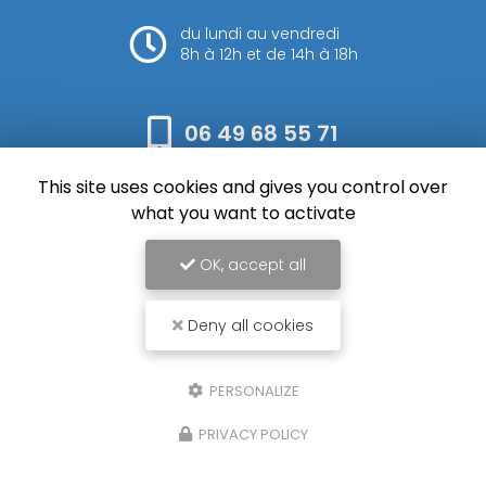
du lundi au vendredi
8h à 12h et de 14h à 18h
06 49 68 55 71
This site uses cookies and gives you control over
Envoyez votre message
what you want to activate
OK, accept all
Deny all cookies
SFM Rieu, Entreprise de terrassement et assainissement à Auch
Mentions légales
-
Plan du site
-
Liens utiles
-
Cookies
PERSONALIZE
Création et référencement de site Internet
PRIVACY POLICY
Demande de Devis
Secteur
-
En savoir +
SFM Rieu
Sitemap