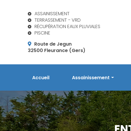
Aller
au
ASSAINISSEMENT
contenu
TERRASSEMENT - VRD
principal
RÉCUPÉRATION EAUX PLUVIALES
PISCINE
Route de Jegun
32500 Fleurance (Gers)
Navigation principale
Accueil
Assainissement
Prestations en assainis
Phytoépuration Aquatiri
Réalisations
EN