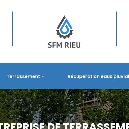
Terrassement
Récupération eaux pluvia
sement
Prestations en terrassement
Nos prestations
s
Réalisations
Réalisations
TREPRISE DE TERRASSEM