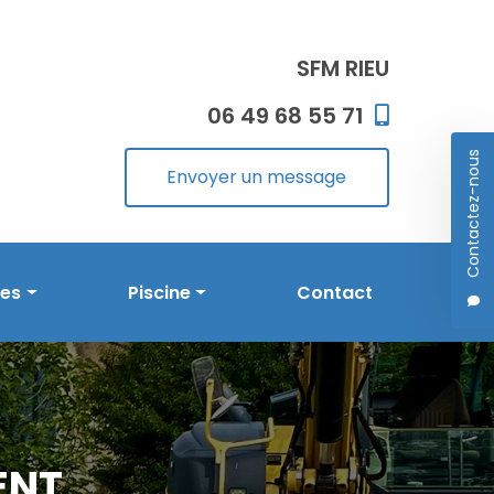
SFM RIEU
06 49 68 55 71
Contactez-nous
Envoyer un message
les
Piscine
Contact
Prestations en piscine
Réalisations
ENT