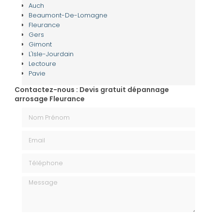
Auch
Beaumont-De-Lomagne
Fleurance
Gers
Gimont
L'Isle-Jourdain
Lectoure
Pavie
Contactez-nous : Devis gratuit dépannage
arrosage Fleurance
Nom Prénom
Email
Téléphone
Message