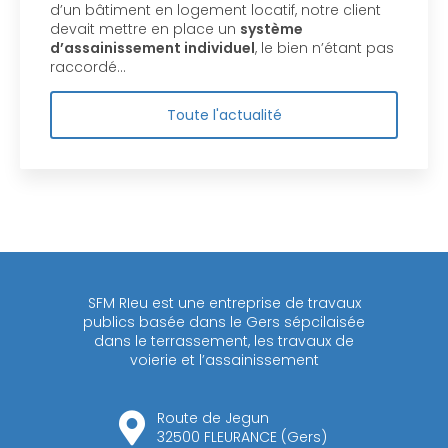
d’un bâtiment en logement locatif, notre client
devait mettre en place un
système
d’assainissement individuel
, le bien n’étant pas
raccordé…
Toute l'actualité
SFM RIeu est une entreprise de travaux
publics basée dans le Gers sépcilaisée
dans le terrassement, les travaux de
voierie et l’assainissement
Route de Jegun
32500 FLEURANCE (Gers)