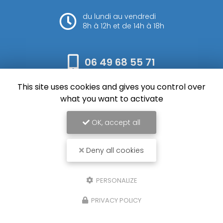
du lundi au vendredi
8h à 12h et de 14h à 18h
06 49 68 55 71
This site uses cookies and gives you control over
Envoyez votre message
what you want to activate
OK, accept all
Deny all cookies
SFM Rieu, Entreprise de terrassement et assainissement à Auch
Mentions légales
-
Plan du site
-
Liens utiles
-
Cookies
PERSONALIZE
Création et référencement de site Internet
PRIVACY POLICY
Demande de Devis
Secteur
-
En savoir +
SFM Rieu
Sitemap