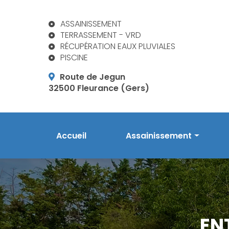
Aller
au
ASSAINISSEMENT
contenu
TERRASSEMENT - VRD
principal
RÉCUPÉRATION EAUX PLUVIALES
PISCINE
Route de Jegun
32500 Fleurance (Gers)
Navigation principale
Accueil
Assainissement
Prestations en assainis
Phytoépuration Aquatiri
Réalisations
EN