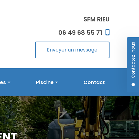
SFM RIEU
06 49 68 55 71
Contactez-nous
Envoyer un message
les
Piscine
Contact
Prestations en piscine
Réalisations
ENT