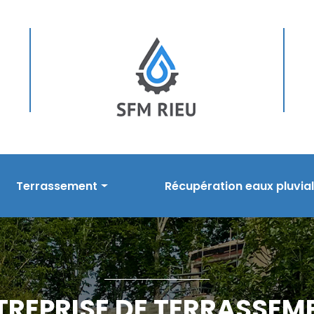
Terrassement
Récupération eaux pluvia
sement
Prestations en terrassement
Nos prestations
s
Réalisations
Réalisations
TREPRISE DE TERRASSEM