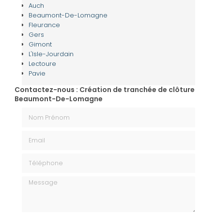
Auch
Beaumont-De-Lomagne
Fleurance
Gers
Gimont
L'Isle-Jourdain
Lectoure
Pavie
Contactez-nous : Création de tranchée de clôture
Beaumont-De-Lomagne
Nom Prénom
Email
Téléphone
Message