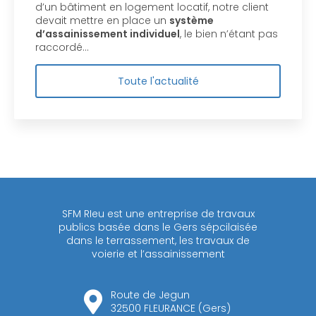
d’un bâtiment en logement locatif, notre client
devait mettre en place un
système
d’assainissement individuel
, le bien n’étant pas
raccordé…
Toute l'actualité
SFM RIeu est une entreprise de travaux
publics basée dans le Gers sépcilaisée
dans le terrassement, les travaux de
voierie et l’assainissement
Route de Jegun
32500 FLEURANCE (Gers)