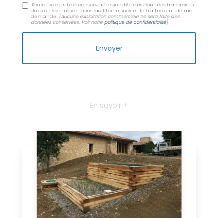
J'autorise ce site à conserver l'ensemble des données transmises
dans ce formulaire pour faciliter le suivi et le traitement de ma
demande.
(Aucune exploitation commerciale ne sera faite des
données conservées. Voir notre
politique de confidentialité
)
En savoir +