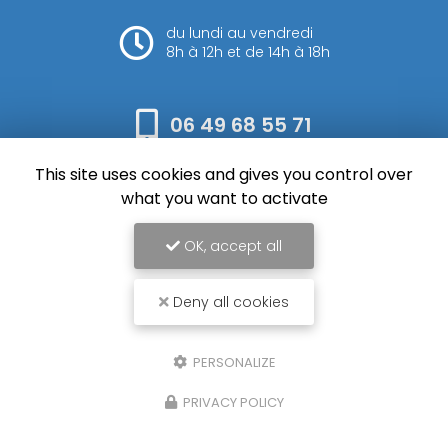
du lundi au vendredi
8h à 12h et de 14h à 18h
06 49 68 55 71
This site uses cookies and gives you control over
Envoyez votre message
what you want to activate
OK, accept all
Deny all cookies
SFM Rieu, Entreprise de terrassement et assainissement à Auch
Mentions légales
-
Plan du site
-
Liens utiles
-
Cookies
PERSONALIZE
Création et référencement de site Internet
PRIVACY POLICY
Demande de Devis
Secteur
-
En savoir +
SFM Rieu
Sitemap