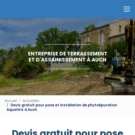
Aller
au
Contactez-nous
contenu
principal
ENTREPRISE DE TERRASSEMENT
ET D'ASSAINISSEMENT À AUCH
Accueil
Actualités
Devis gratuit pour pose et installation de phytoépuration
Aquatiris à Auch
Devis gratuit pour pose